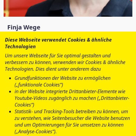
Finja Wege
Landesjugendleiterin
Diese Webseite verwendet Cookies & ähnliche
Technologien
Tel.:
0421 3 86 90-638
Fax: 0421 3 86 90-612
Um unsere Webseite für Sie optimal gestalten und
Finja.Wege@asb-bremen.de
verbessern zu können, verwenden wir Cookies & ähnliche
Technologien. Dies dient unter anderem dazu
Arbeiter-Samariter-Bund
Grundfunktionen der Website zu ermöglichen
(„funktionale Cookies“)
Landesverband Bremen e.V.
in der Website integrierte Drittanbieter-Elemente wie
Youtube-Videos zugänglich zu machen („Drittanbieter-
Bremerhavener Straße 155
Cookies“)
28219 Bremen
Statistik- und Tracking-Tools betreiben zu können, um
zu verstehen, wie Seitenbesucher die Website benutzen
Hier für den
E-Mail-
und um Optimierungen für Sie umsetzen zu können
(„Analyse-Cookies“).