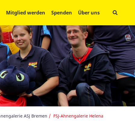
Mitglied werden
Spenden
Über uns
hnengalerie ASJ Bremen
FSJ-Ahnengalerie Helena