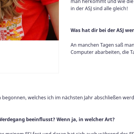
man herkommt und wie die s
in der ASJ sind alle gleich!
Was hat dir bei der ASJ we
An manchen Tagen saß man 
Computer abarbeiten, die T
 begonnen, welches ich im nächsten Jahr abschließen werd
 Werdegang beeinflusst? Wenn ja, in welcher Art?
r meinem FSJ fest und daran hat sich auch während des FSJ