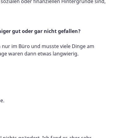
ozialen oder finanziellen Hintergründe sind,
niger gut oder gar nicht gefallen?
nur im Büro und musste viele Dinge am
age waren dann etwas langwierig.
e.
 nichts geändert. Ich fand es aber sehr