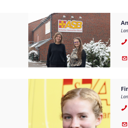
An
Lan
Fi
Lan