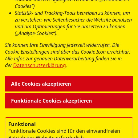
freiwilligendienste@asb-bremen.de
Cookies“)
Statistik- und Tracking-Tools betreiben zu können, um
Arbeiter-Samariter-Bund
zu verstehen, wie Seitenbesucher die Website benutzen
und um Optimierungen für Sie umsetzen zu können
Landesverband Bremen e.V.
(„Analyse-Cookies“).
Bremerhavener Straße 155
Sie können Ihre Einwilligung jederzeit widerrufen. Die
28219 Bremen
Cookie Einstellungen sind über das Cookie Icon erreichbar.
Alle Infos zur genauen Datenverarbeitung finden Sie in
der
Datenschutzerklärung
.
Alle Cookies akzeptieren
Funktionale Cookies akzeptieren
Funktional
Funktionale Cookies sind für den einwandfreien
Betrieb der Website erforderlich.