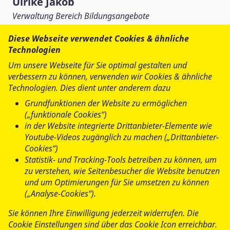
Ulrike Jakob
Verwaltung Bereich Bildungsangebote
Tel.:
0421 41 09 70
Diese Webseite verwendet Cookies & ähnliche
Fax: 0421 41 09 7-77
Technologien
bildungsangebote@asb-bremen.de
Um unsere Webseite für Sie optimal gestalten und
verbessern zu können, verwenden wir Cookies & ähnliche
Technologien. Dies dient unter anderem dazu
Arbeiter-Samariter-Bund
Grundfunktionen der Website zu ermöglichen
Landesverband Bremen e.V. Bereich
(„funktionale Cookies“)
Bildungsangebote
in der Website integrierte Drittanbieter-Elemente wie
Youtube-Videos zugänglich zu machen („Drittanbieter-
In der Vahr 61-63
Cookies“)
28329 Bremen
Statistik- und Tracking-Tools betreiben zu können, um
zu verstehen, wie Seitenbesucher die Website benutzen
Hier für den
E-Mail-
und um Optimierungen für Sie umsetzen zu können
(„Analyse-Cookies“).
Newsletter des ASB Bremen
Sie können Ihre Einwilligung jederzeit widerrufen. Die
anmelden
Cookie Einstellungen sind über das Cookie Icon erreichbar.