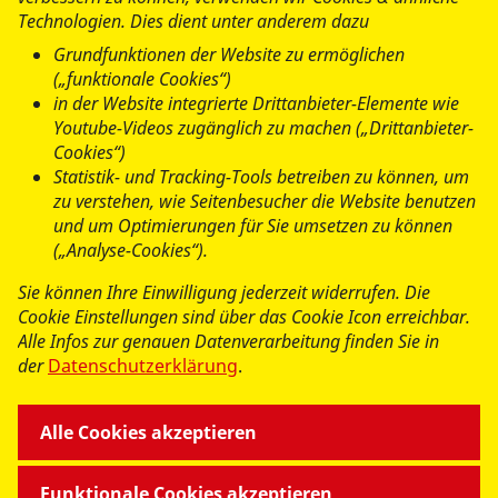
Sascha Rogoski
Technologien. Dies dient unter anderem dazu
Geschäftsführer
Grundfunktionen der Website zu ermöglichen
(„funktionale Cookies“)
Tel.:
0421 43815310
in der Website integrierte Drittanbieter-Elemente wie
Fax: 0421 43815319
Youtube-Videos zugänglich zu machen („Drittanbieter-
Sascha.Rogoski@asb-bremen.de
Cookies“)
Statistik- und Tracking-Tools betreiben zu können, um
zu verstehen, wie Seitenbesucher die Website benutzen
Arbeiter-Samariter-Bund Soziale
und um Optimierungen für Sie umsetzen zu können
Hilfen gGmbH
(„Analyse-Cookies“).
Elisabeth-Selbert-Str. 3
Sie können Ihre Einwilligung jederzeit widerrufen. Die
28307 Bremen
Cookie Einstellungen sind über das Cookie Icon erreichbar.
Alle Infos zur genauen Datenverarbeitung finden Sie in
der
Datenschutzerklärung
.
Alle Cookies akzeptieren
Funktionale Cookies akzeptieren