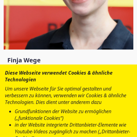
Finja Wege
Landesjugendleiterin
Diese Webseite verwendet Cookies & ähnliche
Technologien
Tel.:
0421 3 86 90-638
Fax: 0421 3 86 90-612
Um unsere Webseite für Sie optimal gestalten und
Finja.Wege@asb-bremen.de
verbessern zu können, verwenden wir Cookies & ähnliche
Technologien. Dies dient unter anderem dazu
Grundfunktionen der Website zu ermöglichen
Arbeiter-Samariter-Bund
(„funktionale Cookies“)
Landesverband Bremen e.V.
in der Website integrierte Drittanbieter-Elemente wie
Youtube-Videos zugänglich zu machen („Drittanbieter-
Bremerhavener Straße 155