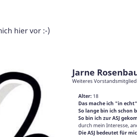
m
ich hier vor :-)
Jarne Rosenb
Weiteres Vorstandsmitglied
Alter:
18
Das mache ich "in echt"
So lange bin ich schon b
So bin ich zur ASJ gek
durch mein Interesse, an
Die ASJ bedeutet für mic