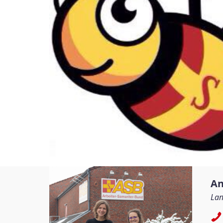
An
Lan