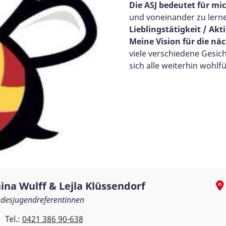
Die ASJ bedeutet für mic
und voneinander zu lern
Lieblingstätigkeit / Akti
Meine Vision für die näc
viele verschiedene Gesic
sich alle weiterhin wohl
ina Wulff & Lejla Klüssendorf
desjugendreferentinnen
Tel.:
0421 386 90-638