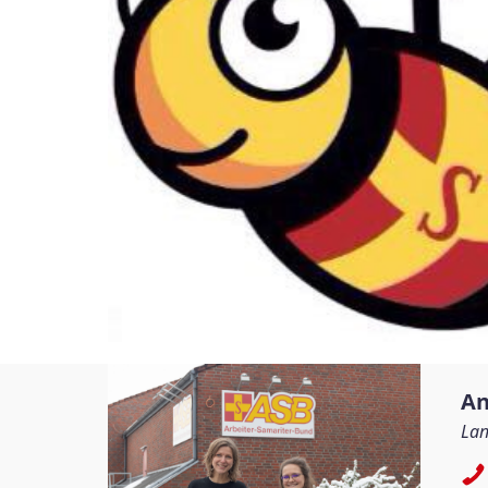
An
Lan