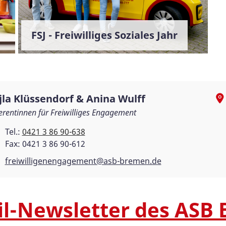
FSJ - Freiwilliges Soziales Jahr
jla Klüssendorf & Anina Wulff
erentinnen für Freiwilliges Engagement
Tel.:
0421 3 86 90-638
Fax: 0421 3 86 90-612
freiwilligenengagement@asb-bremen.de
il-Newsletter des ASB