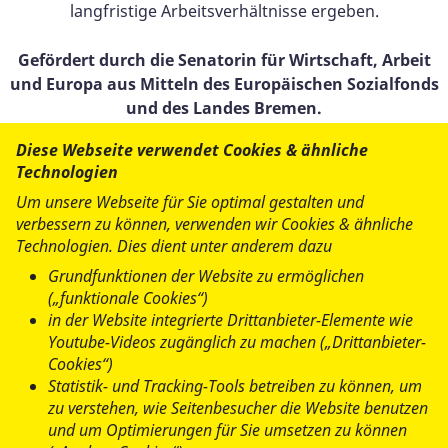
langfristige Arbeitsverhältnisse ergeben.
Gefördert durch die Senatorin für Wirtschaft, Arbeit
und Europa aus Mitteln des Europäischen Sozialfonds
und des Landes Bremen.
Diese Webseite verwendet Cookies & ähnliche
Der Europäische Sozialfonds (ESF) ist Europas wichtigstes
Technologien
Instrument zur Förderung der Beschäftigung. Er fördert
Um unsere Webseite für Sie optimal gestalten und
die Chancengleichheit auf dem Arbeitsmarkt, unterstützt
verbessern zu können, verwenden wir Cookies & ähnliche
die Menschen beim Zugang zu bes- seren Arbeitsplätzen
Technologien. Dies dient unter anderem dazu
und bei der beruflichen Bildung und Qualifizierung.
Grundfunktionen der Website zu ermöglichen
(„funktionale Cookies“)
www.esf.bremen.de
in der Website integrierte Drittanbieter-Elemente wie
Youtube-Videos zugänglich zu machen („Drittanbieter-
www.ec.europa.eu
Cookies“)
Statistik- und Tracking-Tools betreiben zu können, um
zu verstehen, wie Seitenbesucher die Website benutzen
und um Optimierungen für Sie umsetzen zu können