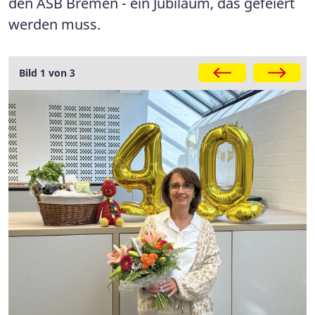
den ASB Bremen - ein Jubiläum, das gefeiert
werden muss.
Galerie
Bild 1 von 3