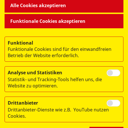
Alle Cookies akzeptieren
Funktionale Cookies akzeptieren
Funktional
Funktionale Cookies sind für den einwandfreien
Betrieb der Website erforderlich.
Analyse und Statistiken
© 2026 Arbeiter-Samariter-Bund Landesverband Bremen e.V.
Statistik- und Tracking-Tools helfen uns, die
Website zu optimieren.
Impressum
Datenschutz
Drittanbieter
Hinweisgeberschutzgesetz
Drittanbieter-Dienste wie z.B. YouTube nutzen
Cookies.
Lieferkette