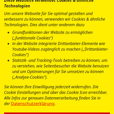
Diese Webseite verwendet Cookies & ähnliche
Der Europäische Sozialfonds (ESF) ist Europas wichtigstes
Technologien
Instrument zur Förderung der Beschäftigung. Er fördert
Um unsere Webseite für Sie optimal gestalten und
die Chancengleichheit auf dem Arbeitsmarkt, unterstützt
verbessern zu können, verwenden wir Cookies & ähnliche
die Menschen beim Zugang zu bes- seren Arbeitsplätzen
Technologien. Dies dient unter anderem dazu
und bei der beruflichen Bildung und Qualifizierung.
Grundfunktionen der Website zu ermöglichen
(„funktionale Cookies“)
www.esf.bremen.de
in der Website integrierte Drittanbieter-Elemente wie
Youtube-Videos zugänglich zu machen („Drittanbieter-
www.ec.europa.eu
Cookies“)
Statistik- und Tracking-Tools betreiben zu können, um
zu verstehen, wie Seitenbesucher die Website benutzen
und um Optimierungen für Sie umsetzen zu können
(„Analyse-Cookies“).
Sie können Ihre Einwilligung jederzeit widerrufen. Die
Cookie Einstellungen sind über das Cookie Icon erreichbar.
Alle Infos zur genauen Datenverarbeitung finden Sie in
der
Datenschutzerklärung
.