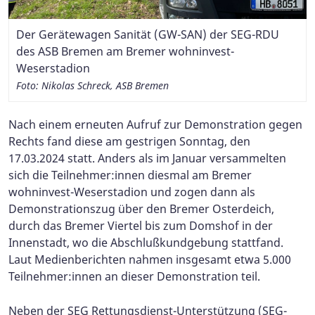
Der Gerätewagen Sanität (GW-SAN) der SEG-RDU
Einsatzkräfte des Malteser Hilfsdienstes und des ASB
Begleitung des Demonstrationszuges über den
des ASB Bremen am Bremer wohninvest-
Bremen am Bremer wohninvest-Weserstadion
Bremer Osterdeich durch die SEG-RDU des ASB
Weserstadion
Bremen
Foto: Nikolas Schreck, ASB Bremen
Foto: Nikolas Schreck, ASB Bremen
Foto: Nikolas Schreck, ASB Bremen
Nach einem erneuten Aufruf zur Demonstration gegen
Rechts fand diese am gestrigen Sonntag, den
17.03.2024 statt. Anders als im Januar versammelten
sich die Teilnehmer:innen diesmal am Bremer
wohninvest-Weserstadion und zogen dann als
Demonstrationszug über den Bremer Osterdeich,
durch das Bremer Viertel bis zum Domshof in der
Innenstadt, wo die Abschlußkundgebung stattfand.
Laut Medienberichten nahmen insgesamt etwa 5.000
Teilnehmer:innen an dieser Demonstration teil.
Neben der SEG Rettungsdienst-Unterstützung (SEG-