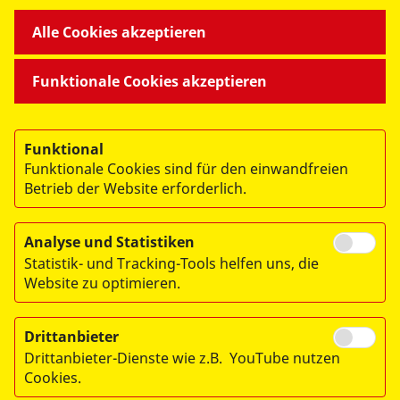
Alle Cookies akzeptieren
Funktionale Cookies akzeptieren
Funktional
Funktionale Cookies sind für den einwandfreien
Betrieb der Website erforderlich.
Analyse und Statistiken
© 2026 Arbeiter-Samariter-Bund Landesverband Bremen e.V.
Statistik- und Tracking-Tools helfen uns, die
Website zu optimieren.
Impressum
Datenschutz
Drittanbieter
Hinweisgeberschutzgesetz
Drittanbieter-Dienste wie z.B. YouTube nutzen
Cookies.
Lieferkette