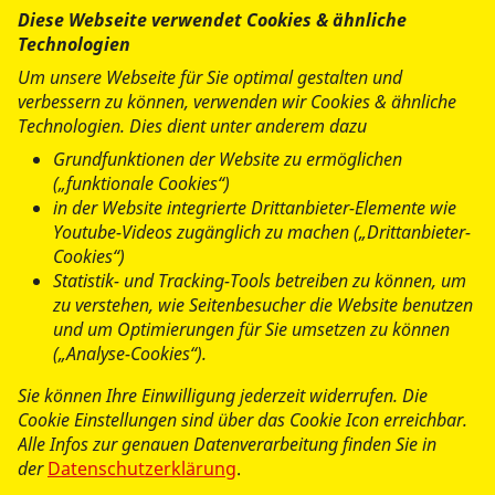
Diese Webseite verwendet Cookies & ähnliche
Der Europäische Sozialfonds (ESF) ist Europas wichtigstes
Technologien
Instrument zur Förderung der Beschäftigung. Er fördert
Um unsere Webseite für Sie optimal gestalten und
die Chancengleichheit auf dem Arbeitsmarkt, unterstützt
verbessern zu können, verwenden wir Cookies & ähnliche
die Menschen beim Zugang zu bes- seren Arbeitsplätzen
Technologien. Dies dient unter anderem dazu
und bei der beruflichen Bildung und Qualifizierung.
Grundfunktionen der Website zu ermöglichen
(„funktionale Cookies“)
www.esf.bremen.de
in der Website integrierte Drittanbieter-Elemente wie
Youtube-Videos zugänglich zu machen („Drittanbieter-
www.ec.europa.eu
Cookies“)
Statistik- und Tracking-Tools betreiben zu können, um
zu verstehen, wie Seitenbesucher die Website benutzen
und um Optimierungen für Sie umsetzen zu können
(„Analyse-Cookies“).
Sie können Ihre Einwilligung jederzeit widerrufen. Die
Cookie Einstellungen sind über das Cookie Icon erreichbar.
Alle Infos zur genauen Datenverarbeitung finden Sie in
der
Datenschutzerklärung
.