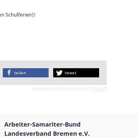
en Schulferien)!
teilen
tweet
datenschutzkonform mit
Shariff
Arbeiter-Samariter-Bund
Landesverband Bremen e.V.