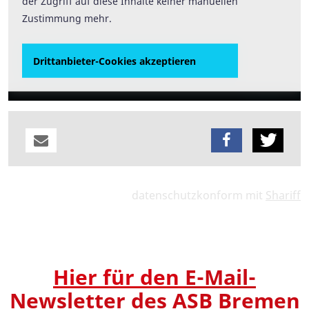
der Zugriff auf diese Inhalte keiner manuellen
der Zugriff auf diese Inhalte keiner manuellen
Zustimmung mehr.
Zustimmung mehr.
Drittanbieter-Cookies akzeptieren
Drittanbieter-Cookies akzeptieren
datenschutzkonform mit
Shariff
Hier für den
E-Mail-
Newsletter des ASB Bremen