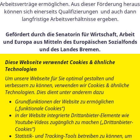
Arbeitsverträge ermöglichen. Aus dieser Förderung heraus
können sich einerseits Qualifizierungen und auch dann
langfristige Arbeitsverhältnisse ergeben.
Gefördert durch die Senatorin für Wirtschaft, Arbeit
und Europa aus Mitteln des Europäischen Sozialfonds
und des Landes Bremen.
Diese Webseite verwendet Cookies & ähnliche
Der Europäische Sozialfonds (ESF) ist Europas wichtigstes
Technologien
Instrument zur Förderung der Beschäftigung. Er fördert
Um unsere Webseite für Sie optimal gestalten und
die Chancengleichheit auf dem Arbeitsmarkt, unterstützt
verbessern zu können, verwenden wir Cookies & ähnliche
die Menschen beim Zugang zu bes- seren Arbeitsplätzen
Technologien. Dies dient unter anderem dazu
und bei der beruflichen Bildung und Qualifizierung.
Grundfunktionen der Website zu ermöglichen
(„funktionale Cookies“)
www.esf.bremen.de
in der Website integrierte Drittanbieter-Elemente wie
Youtube-Videos zugänglich zu machen („Drittanbieter-
www.ec.europa.eu
Cookies“)
Statistik- und Tracking-Tools betreiben zu können, um