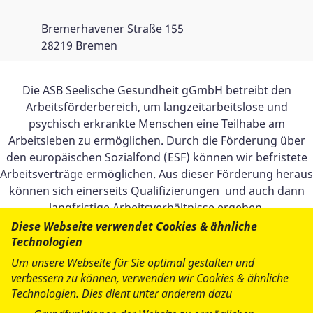
Bremerhavener Straße 155
28219 Bremen
Die ASB Seelische Gesundheit gGmbH betreibt den
Arbeitsförderbereich, um langzeitarbeitslose und
psychisch erkrankte Menschen eine Teilhabe am
Arbeitsleben zu ermöglichen. Durch die Förderung über
den europäischen Sozialfond (ESF) können wir befristete
Arbeitsverträge ermöglichen. Aus dieser Förderung heraus
können sich einerseits Qualifizierungen und auch dann
langfristige Arbeitsverhältnisse ergeben.
Diese Webseite verwendet Cookies & ähnliche
Gefördert durch die Senatorin für Wirtschaft, Arbeit
Technologien
und Europa aus Mitteln des Europäischen Sozialfonds
Um unsere Webseite für Sie optimal gestalten und
und des Landes Bremen.
verbessern zu können, verwenden wir Cookies & ähnliche
Technologien. Dies dient unter anderem dazu
Der Europäische Sozialfonds (ESF) ist Europas wichtigstes