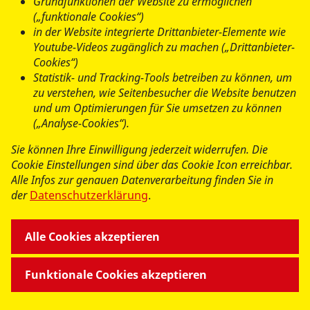
Grundfunktionen der Website zu ermöglichen
Instrument zur Förderung der Beschäftigung. Er fördert
(„funktionale Cookies“)
die Chancengleichheit auf dem Arbeitsmarkt, unterstützt
in der Website integrierte Drittanbieter-Elemente wie
die Menschen beim Zugang zu bes- seren Arbeitsplätzen
Youtube-Videos zugänglich zu machen („Drittanbieter-
Cookies“)
und bei der beruflichen Bildung und Qualifizierung.
Statistik- und Tracking-Tools betreiben zu können, um
zu verstehen, wie Seitenbesucher die Website benutzen
www.esf.bremen.de
und um Optimierungen für Sie umsetzen zu können
(„Analyse-Cookies“).
www.ec.europa.eu
Sie können Ihre Einwilligung jederzeit widerrufen. Die
Cookie Einstellungen sind über das Cookie Icon erreichbar.
Alle Infos zur genauen Datenverarbeitung finden Sie in
der
Datenschutzerklärung
.
Alle Cookies akzeptieren
Funktionale Cookies akzeptieren